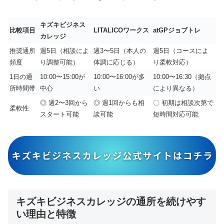
キズキビジネス
比較項目
LITALICOワークス
atGPジョブトレ
カレッジ
推奨通所
週5日（相談によ
週3〜5日（本人の
週5日（コースによ
頻度
り調整可能）
体調に応じる）
り柔軟対応）
1日の通
10:00〜15:00が
10:00〜16:00が多
10:00〜16:30（拠点
所時間帯
中心
い
により異なる）
◎ 週2〜3回から
◎ 週1回からも相
〇 初期は相談次第で
柔軟性
スタート可能
談可能
短時間対応可能
キズキビジネスカレッジの通所を続けやす
い理由と特徴