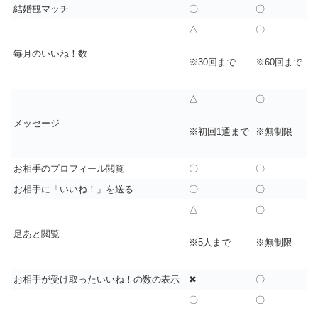
結婚観マッチ
〇
〇
△
〇
毎月のいいね！数
※30回まで
※60回まで
△
〇
メッセージ
※初回1通まで
※無制限
お相手のプロフィール閲覧
〇
〇
お相手に「いいね！」を送る
〇
〇
△
〇
足あと閲覧
※5人まで
※無制限
お相手が受け取ったいいね！の数の表示
✖
〇
〇
〇