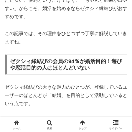
ただ安い、便利というだけでなく、「ちゃんと結果が出や
すい」からこそ、婚活を始めるならゼクシィ縁結びがおす
すめです。
この記事では、その理由をひとつずつ丁寧に解説していき
ますね。
ゼクシィ縁結びの会員の94％が婚活目的！遊び
や恋活目的の人はほとんどいない
ゼクシィ縁結びの大きな魅力のひとつが、登録しているユ
ーザーのほとんどが「結婚」を目的として活動していると
いう点です。
実際に、公式が発表しているデータでは、94％もの会員
が「真剣な婚活目的」で利用しているとされています。
ホーム
検索
トップ
サイドバー