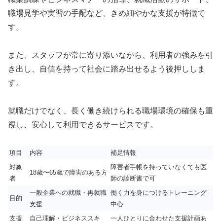
職場見学や実習の手配など、きめ細やかな支援が特徴で
す。
また、スタッフが常に寄り添いながら、利用者の強みを引
き出し、自信を持って社会に踏み出せるよう後押ししま
す。
就職だけでなく、長く働き続けられる職場環境の確保も重
視し、安心して利用できるサービスです。
項目
内容
補足情報
対象
障害者手帳を持っていなくても医
18歳〜65歳で障害のある方
者
師の診断書で可
一般企業への就職・再就職
働く力を身につけるトレーニング
目的
支援
中心
支援
自己理解・ビジネススキ
一人ひとりに合わせた支援計画あ